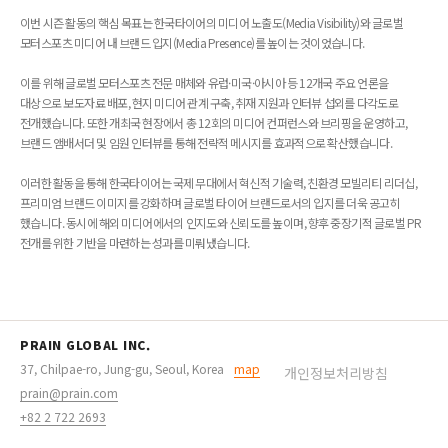
이번 시즌 활동의 핵심 목표는 한국타이어의 미디어 노출도(Media Visibility)와 글로벌
모터스포츠 미디어 내 브랜드 입지(Media Presence)를 높이는 것이었습니다.
이를 위해 글로벌 모터스포츠 전문 매체와 유럽·미국·아시아 등 12개국 주요 언론을
대상으로 보도자료 배포, 현지 미디어 관계 구축, 취재 지원과 인터뷰 섭외를 다각도로
전개했습니다. 또한 개최국 현장에서 총 12회의 미디어 컨퍼런스와 브리핑을 운영하고,
브랜드 앰배서더 및 임원 인터뷰를 통해 전략적 메시지를 효과적으로 확산했습니다.
이러한 활동을 통해 한국타이어는 국제 무대에서 혁신적 기술력, 친환경 모빌리티 리더십,
프리미엄 브랜드 이미지를 강화하며 글로벌 타이어 브랜드로서의 입지를 더욱 공고히
했습니다. 동시에 해외 미디어에서의 인지도와 신뢰도를 높이며, 향후 중장기적 글로벌 PR
전개를 위한 기반을 마련하는 성과를 미뤄냈습니다.
PRAIN GLOBAL INC.
37, Chilpae-ro, Jung-gu, Seoul, Korea
map
개인정보처리방침
prain@prain.com
+82 2 722 2693