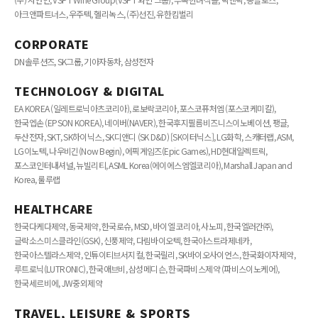
아크앤파트너스, 우주텍, 헬리녹스, (주)선진, 유한킴벌리
CORPORATE
DN솔루션즈, SK그룹, 기아자동차, 삼성전자
TECHNOLOGY & DIGITAL
EA KOREA (일레트로닉아츠코리아), 로보락코리아, 포스코퓨처엠 (포스코케미칼),
한국엡손 (EPSON KOREA), 네이버(NAVER), 한국후지필름비즈니스이노베이션, 팽글,
두산전자, SKT, SK하이닉스, SK디앤디 (SK D&D) [SK이터닉스], LG화학, 스캐터랩, ASM,
LG이노텍, 나우비긴(Now Begin), 에픽게임즈(Epic Games), HD현대일렉트릭,
포스코인터내셔널, 뉴빌리티, ASML Korea(에이에스엠엘코리아), Marshall Japan and
Korea, 룰루랩
HEALTHCARE
한국다케다제약, 동국제약, 한국로슈, MSD, 바이엘 코리아, 사노피, 한국엘러간㈜,
글락소스미스클라인(GSK), 신풍제약, 다림바이오텍, 한국아스트라제네카,
한국아스텔라스제약, 인튜이티브서지컬, 한국릴리, SK바이오사이언스, 한국화이자제약,
루트로닉(LUTRONIC), 한국애브비, 삼성메디슨, 한국파비스제약 (파비스이노케어),
한국세르비에, JW중외제약
TRAVEL, LEISURE & SPORTS