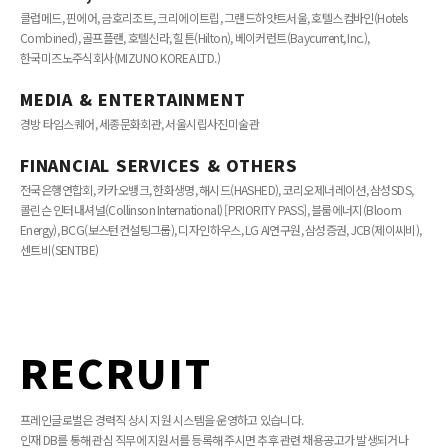
클럽메드, 핀에어, 금호리조트, 크리에이트립, 그랜드하얏트서울, 호텔스컴바인(Hotels
Combined), 골프플랜, 호텔신라, 힐튼(Hilton), 베이커런트(Baycurrent, Inc.),
한국미즈노주식회사(MIZUNO KOREA LTD.)
MEDIA & ENTERTAINMENT
경방 타임스퀘어, 세종문화회관, 서울시립사진미술관
FINANCIAL SERVICES & OTHERS
전국은행연합회, 카카오뱅크, 한화생명, 해시드(HASHED), 코리오제너레이션, 삼성SDS,
콜린슨 인터내셔널(Collinson International) [PRIORITY PASS], 블룸에너지(Bloom
Energy), BCG(보스턴컨설팅그룹), 디자인하우스, LG AI연구원, 삼성증권, JCB(제이씨비),
센트비(SENTBE)
RECRUIT
프레인글로벌은 경력직 상시 지원 시스템을 운영하고 있습니다.
인재 DB를 통해 관심 직무에 지원서를 등록해 주시면 추후 관련 채용공고가 발생되거나