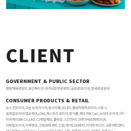
CLIENT
GOVERNMENT & PUBLIC SECTOR
문화체육관광부, 보건복지부, 마카오정부관광청 [글로콤코리아], 한국관광공사
CONSUMER PRODUCTS & RETAIL
뉴스킨코리아, 다논 뉴트리시아, 동서식품, 모나미, 볼보자동차코리아, 시몬스,
로레알코리아(엘오케이,LOK), 제스프리 코리아, 정식품, 케이카(K Car), 브리타 코리아, (주)
비어케이(BK Co.,Ltd), CJ제일제당, 풀무원, 스킨천사 [크레이버코퍼레이션],
브레빌코리아, 수퍼앤코, 크림(KREAM), 신원, 레커(LEKKER), 이마트위드미, 교촌에프앤비,
(주) 자연인, VSPT Wine Group(VSPT 와인 그룹), 부족한녀석들, 락앤락, 몽클로스,